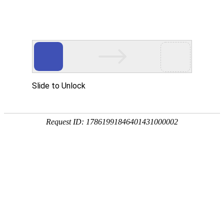
EN
产品简介
首页
-
安全产品
-
物联网平台产品
-
DCM
产品简介
设备管控系统，解决车联网系统中的用户、车辆及路侧设备
的统一管理需求，管理车联网设备的身份注册，并连接V2X-
PKI系统为设备签发注册证书，DCM系统来同时能实现对车
路协同系统的实时感知、在线监测和预警处置。可视化管理
车辆及设备状态、系统日志的审计，提供实时监控道路状况
及行车情况等功能。