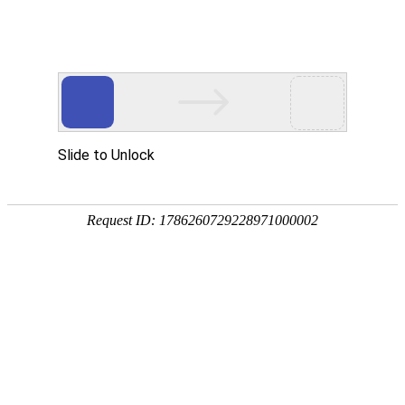
EN
方案背景
解决方案
方案架构
方案价值
典型案例
首页
-
解决方案
-
行业解决方案
-
政府行业解决方案-移动办公
安全解决方案
方案背景
随着财政办公自动化系统的普及，电子化、数据化的办公方式已进入
财政系统，信息化的办公系统在财政编织起一套高效、畅通的信息互
联体系，极大推动了财政生产力的发展、管控的高效化。
但传统的应用系统由于受限于办公地点，只能通过电脑进行访问，处
理日常事物都必须在电脑的面前，这种局限性使得使用人员离开了办
公室，就处于一种“信息孤岛”状态。而随着3G的使用4G时代的到
来，智能手机、PDA、平板设备等掌上终端的普及，使得信息化摆脱
了对固定的办公场所、固定的办公配套设备、固定工作时间的依赖，